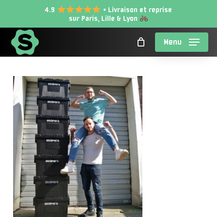
Skip
4.9
• Livraison et reprise
sur Paris, Lille & Lyon
to
main
Menu
content