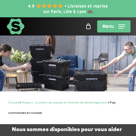
Skip
4.9
• Livraison et reprise
sur Paris, Lille & Lyon
to
main
Menu
content
Accueil
»
Stapers : Location de caisses et chariots de déménagement
»
Faq
commandes et conseils
Nous sommes disponibles pour vous aider