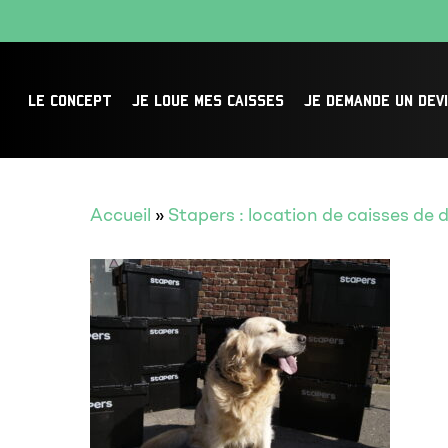
Skip
to
main
LE CONCEPT
JE LOUE MES CAISSES
JE DEMANDE UN DEV
content
Accueil
»
Stapers : location de caisses d