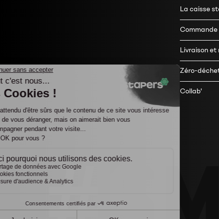
La caisse s
Commande e
Livraison et
Zéro-déche
Collab'
#SM