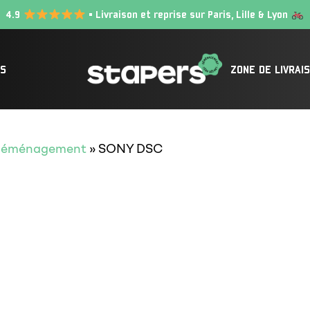
4.9
• Livraison et reprise sur Paris, Lille & Lyon
IS
ZONE DE LIVRAI
e déménagement
»
SONY DSC