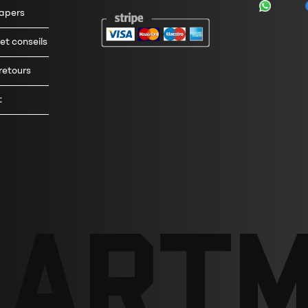
tapers
t conseils
 retours
t
ART