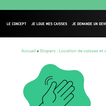
Skip
to
main
LE CONCEPT
JE LOUE MES CAISSES
JE DEMANDE UN DEV
content
Accueil
»
Stapers : Location de caisses e