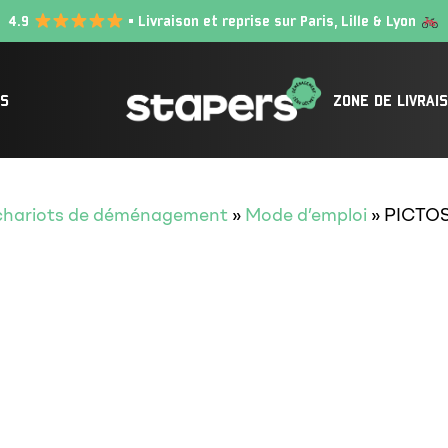
4.9
• Livraison et reprise sur Paris, Lille & Lyon
IS
ZONE DE LIVRAI
t chariots de déménagement
»
Mode d’emploi
»
PICTO