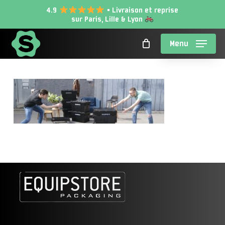
Skip
4.9
• Livraison et reprise
sur Paris, Lille & Lyon
to
main
Menu
content