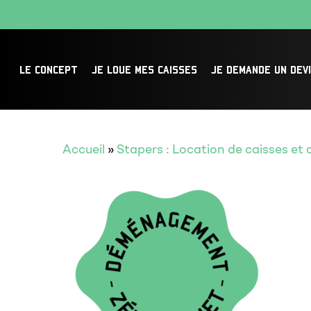
Skip
to
main
LE CONCEPT
JE LOUE MES CAISSES
JE DEMANDE UN DEV
content
Accueil
»
Stapers : Location de caisses e