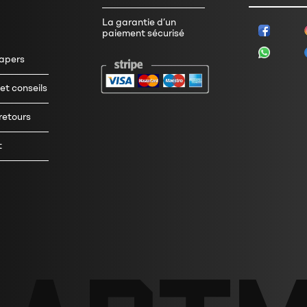
La garantie d’un
paiement sécurisé
tapers
t conseils
 retours
t