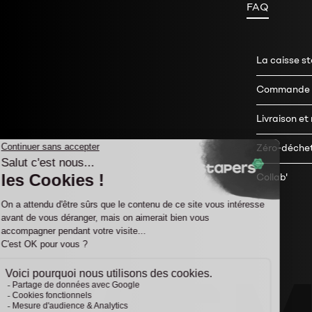
FAQ
La caisse s
Commande e
Livraison et
Zéro-déche
Collab'