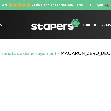
4.9
• Livraison et reprise sur Paris, Lille & Lyon
IS
ZONE DE LIVRAI
t chariots de déménagement
»
MACARON_ZÉRO_DÉC